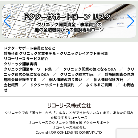
ドクターサポート会員になると
診療科別 クリニック開業モデル・クリニックレイアウト実例集
リコーリース サービス紹介
クリニック開業実績
クリニック開業キーワード集
／
クリニック開業の気になるQ&A
／
クリ
ニック経営の気になるQ&A
／
クリニック経営Tips
／
診療圏調査の見方
無料会員登録をする
／
個人情報の取り扱い
／
個人情報保護方針
／
会社概要
／
ドクターサポート会員規約
／
よくあるご質問
／
お問合
せ
クリニックでの「困った」から「こんなことができたらいいな」まで、あなたの悩み
を解決するリコーリース
リコーリースのクリニック開業支援 ドクターサポート
リコーリース株式会社
Copyright © RICOH LEASING COMPANY,LTD.