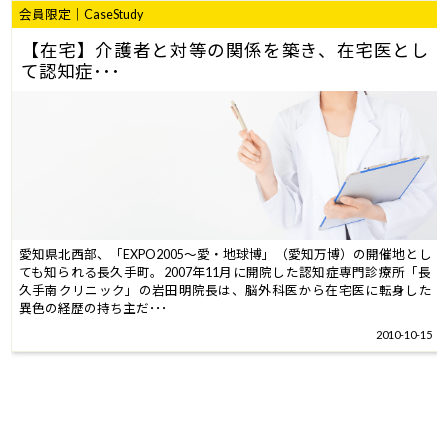
会員限定｜CaseStudy
【在宅】介護者と対等の関係を築き、在宅医とし
て認知症･･･
愛知県北西部、「EXPO2005～愛・地球博」（愛知万博）の開催地とし
ても知られる長久手町。2007年11月に開院した認知症専門診療所「長
久手南クリニック」の岩田明院長は、脳外科医から在宅医に転身した
異色の経歴の持ち主だ･･･
2010-10-15