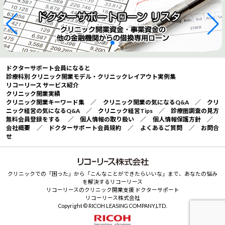
ドクターサポート会員になると
診療科別 クリニック開業モデル・クリニックレイアウト実例集
リコーリース サービス紹介
クリニック開業実績
クリニック開業キーワード集
／
クリニック開業の気になるQ&A
／
クリ
ニック経営の気になるQ&A
／
クリニック経営Tips
／
診療圏調査の見方
無料会員登録をする
／
個人情報の取り扱い
／
個人情報保護方針
／
会社概要
／
ドクターサポート会員規約
／
よくあるご質問
／
お問合
せ
クリニックでの「困った」から「こんなことができたらいいな」まで、あなたの悩み
を解決するリコーリース
リコーリースのクリニック開業支援 ドクターサポート
リコーリース株式会社
Copyright © RICOH LEASING COMPANY,LTD.