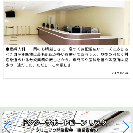
●産婦人科 雨のち晴厳しさに一息つく気配幅広いニーズに応じる
べき周産期医療は最も訴訟が多い診療科であるうえ、昼夜の別なく対
応を迫られる分娩業務の厳しさから、専門医や産科を担う診療所は減
少の一途だった。ただし、この厳しさ･･･
2009-02-24