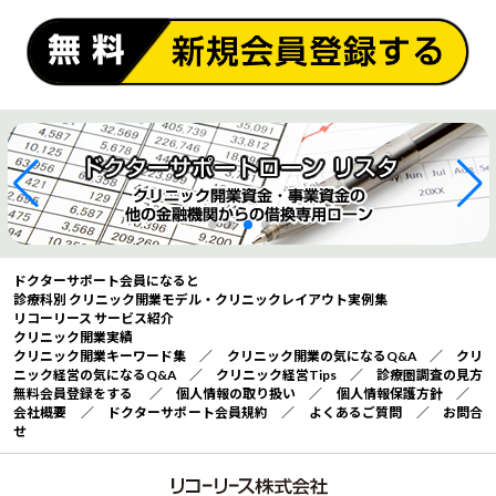
ドクターサポート会員になると
診療科別 クリニック開業モデル・クリニックレイアウト実例集
リコーリース サービス紹介
クリニック開業実績
クリニック開業キーワード集
／
クリニック開業の気になるQ&A
／
クリ
ニック経営の気になるQ&A
／
クリニック経営Tips
／
診療圏調査の見方
無料会員登録をする
／
個人情報の取り扱い
／
個人情報保護方針
／
会社概要
／
ドクターサポート会員規約
／
よくあるご質問
／
お問合
せ