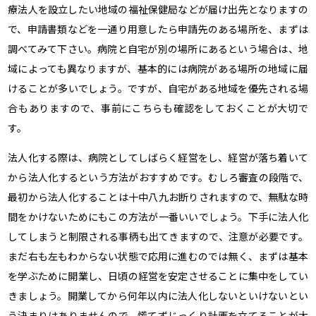
療法人を設立したい地域の福祉保健局などが届け出先となりますの
で、申請書類などを一通り用意したら申請先のある場所を、まずは
調べてみて下さい。病院と自宅が別の場所にあるという場合は、地
域によっても異なりますが、基本的には病院がある場所の地域に届
けることが多いでしょう。ですが、自宅がある地域を優先される場
合もありますので、事前にこちらも確認をしておくことが大切で
す。
法人化する際は、病院としてしばらく経営をし、経営が落ち着いて
から法人化するという方法がおすすめです。むしろ審査の段階で、
最初から法人化することは十中八九お断りされますので、無駄な時
間をかけないためにもこの方法が一番いいでしょう。下手に法人化
してしまうと制限される事柄も出てきますので、注意が必要です。
まだ右も左もわからない状態で応用に進むのでは無く、まずは基本
を学ぶために開業し、日頃の経営を安定させることに集中をしてい
きましょう。開業してから何年以内に法人化しないといけないとい
う決まりはありませんので、慌てずじっくり計画を立てることが大