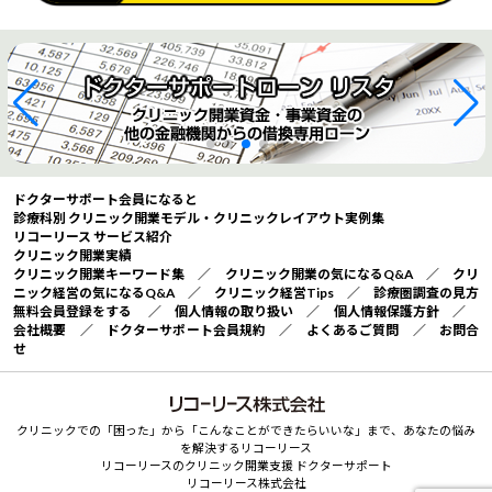
ドクターサポート会員になると
診療科別 クリニック開業モデル・クリニックレイアウト実例集
リコーリース サービス紹介
クリニック開業実績
クリニック開業キーワード集
／
クリニック開業の気になるQ&A
／
クリ
ニック経営の気になるQ&A
／
クリニック経営Tips
／
診療圏調査の見方
無料会員登録をする
／
個人情報の取り扱い
／
個人情報保護方針
／
会社概要
／
ドクターサポート会員規約
／
よくあるご質問
／
お問合
せ
クリニックでの「困った」から「こんなことができたらいいな」まで、あなたの悩み
を解決するリコーリース
リコーリースのクリニック開業支援 ドクターサポート
リコーリース株式会社