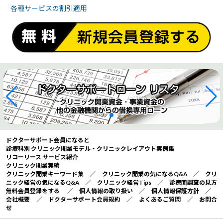
各種サービスの
割引適用
ドクターサポート会員になると
診療科別 クリニック開業モデル・クリニックレイアウト実例集
リコーリース サービス紹介
クリニック開業実績
クリニック開業キーワード集
／
クリニック開業の気になるQ&A
／
クリ
ニック経営の気になるQ&A
／
クリニック経営Tips
／
診療圏調査の見方
無料会員登録をする
／
個人情報の取り扱い
／
個人情報保護方針
／
会社概要
／
ドクターサポート会員規約
／
よくあるご質問
／
お問合
せ