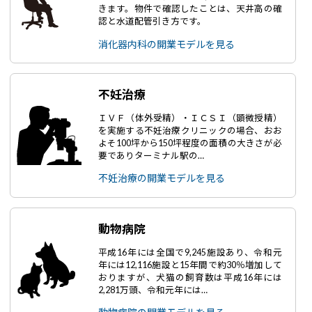
きます。物件で確認したことは、天井高の確
認と水道配管引き方です。
消化器内科の開業モデルを見る
不妊治療
ＩＶＦ（体外受精）・ＩＣＳＩ（顕微授精）
を実施する不妊治療クリニックの場合、おお
よそ100坪から150坪程度の面積の大きさが必
要でありターミナル駅の…
不妊治療の開業モデルを見る
動物病院
平成16年には全国で9,245施設あり、令和元
年には12,116施設と15年間で約30％増加して
おりますが、犬猫の飼育数は平成16年には
2,281万頭、令和元年には…