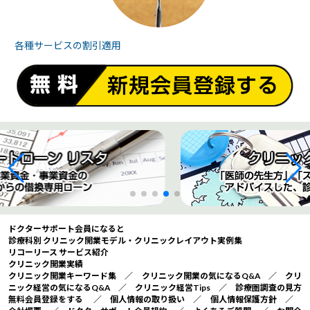
各種サービスの
割引適用
ドクターサポート会員になると
診療科別 クリニック開業モデル・クリニックレイアウト実例集
リコーリース サービス紹介
クリニック開業実績
クリニック開業キーワード集
／
クリニック開業の気になるQ&A
／
クリ
ニック経営の気になるQ&A
／
クリニック経営Tips
／
診療圏調査の見方
無料会員登録をする
／
個人情報の取り扱い
／
個人情報保護方針
／