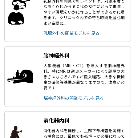
乳腺外科の開業でのポイントは、対象患者と
なる４０代から６０代の女性にとって来院し
やすい環境をいかに作ることができるかに尽
きます。クリニック内での待ち時間を居心地
よい空間に…
乳腺外科の開業モデルを見る
脳神経外科
大型機器（MRI・CT）を導入する脳神経外
科。特にMRIは選ぶメーカーにより部屋の大
きさはもちろんですが搬入経路、大きな機械
室の確保等基準が異なりますので、注意が必
要です
脳神経外科の開業モデルを見る
消化器内科
消化器内科を標榜し、上部下部検査を実施す
る場合には、最低でも45坪～が必要になって