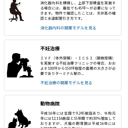
消化器内科を標榜し、上部下部検査を実施す
る場合には、最低でも45坪～が必要になって
きます。物件で確認したことは、天井高の確
認と水道配管引き方です。
消化器内科の開業モデルを見る
不妊治療
ＩＶＦ（体外受精）・ＩＣＳＩ（顕微授精）
を実施する不妊治療クリニックの場合、おお
よそ100坪から150坪程度の面積の大きさが必
要でありターミナル駅の…
不妊治療の開業モデルを見る
動物病院
平成16年には全国で9,245施設あり、令和元
年には12,116施設と15年間で約30％増加して
おりますが、犬猫の飼育数は平成16年には