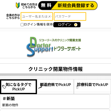
初めての方は
こちらから
会員の方は
こちらから
ログイン情報を保持
クリニック開業物件情報
気になるタグで
都道府県でPickUP
診療科目でPickUP
PickUP
＃新築
新築の物件