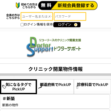
初めての方は
こちらから
会員の方は
こちらから
ログイン情報を保持
クリニック開業物件情報
気になるタグで
都道府県でPickUP
診療科目でPickUP
PickUP
＃新築
新築の物件