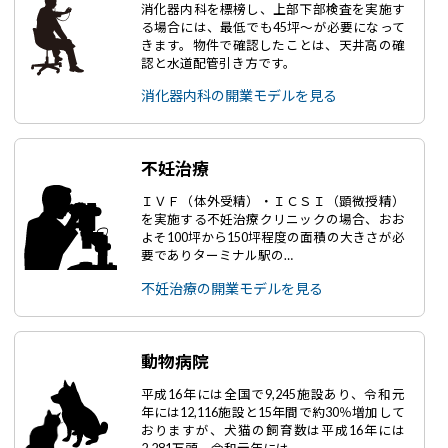
消化器内科を標榜し、上部下部検査を実施す
る場合には、最低でも45坪～が必要になって
きます。物件で確認したことは、天井高の確
認と水道配管引き方です。
消化器内科の開業モデルを見る
不妊治療
ＩＶＦ（体外受精）・ＩＣＳＩ（顕微授精）
を実施する不妊治療クリニックの場合、おお
よそ100坪から150坪程度の面積の大きさが必
要でありターミナル駅の…
不妊治療の開業モデルを見る
動物病院
平成16年には全国で9,245施設あり、令和元
年には12,116施設と15年間で約30％増加して
おりますが、犬猫の飼育数は平成16年には