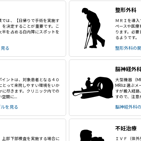
整形外科
業では、【日帰りで手術を実施す
ＭＲＩを導入
】を決定することが重要です。こ
ペースや医療
大半を占める白内障にスポットを
ります。必要
るようです。
を見る
整形外科の
脳神経外
ポイントは、対象患者となる４０
大型機器（M
にとって来院しやすい環境をいか
MRIは選ぶ
かに尽きます。クリニック内での
すが搬入経路
い空間に…
すので、注意
デルを見る
脳神経外科
不妊治療
、上部下部検査を実施する場合に
ＩＶＦ（体外