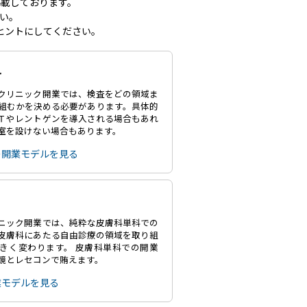
載しております。
い。
ヒントにしてください。
科
クリニック開業では、検査をどの領域ま
組むかを決める必要があります。具体的
Ｔやレントゲンを導入される場合もあれ
室を設けない場合もあります。
の開業モデルを見る
ニック開業では、純粋な皮膚科単科での
皮膚科にあたる自由診療の領域を取り組
きく変わります。 皮膚科単科での開業
鏡とレセコンで賄えます。
業モデルを見る