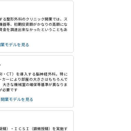
する整形外科のクリニック開業では、ス
機器等、初期投資額がかなりの高額にな
資金を調達出来なかったということもあ
開業モデルを見る
科
RI・CT）を導入する脳神経外科。特に
メーカーにより部屋の大きさはもちろんで
、大きな機械室の確保等基準が異なりま
が必要です
の開業モデルを見る
受精）・ＩＣＳＩ（顕微授精）を実施す