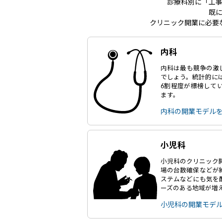
診療科別に「工
既
クリニック開業に必要
内科
内科は最も競争の激
でしょう。統計的に
6割程度が標榜して
ます。
内科の開業モデル
小児科
小児科のクリニック
場の台数確保などが
ステムなどにも気を
ーズのある地域が増
小児科の開業モデ