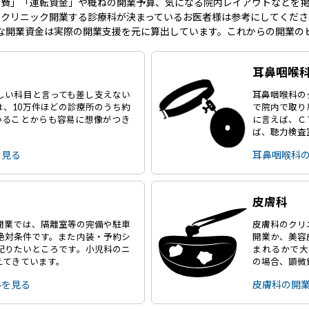
事費」「運転資金」や概ねの開業予算、気になる院内レイアウトなどを掲
にクリニック開業する診療科が決まっているお医者様は参考にしてくださ
な開業資金は実際の開業支援を元に算出しています。これからの開業の
耳鼻咽喉
しい科目と言っても差し支えない
耳鼻咽喉科の
は、10万件ほどの診療所のうち約
で院内で取り
いることからも容易に想像がつき
に言えば、Ｃ
ば、聴力検査
を見る
耳鼻咽喉科
皮膚科
開業では、隔離室等の完備や駐車
皮膚科のクリ
絶対条件です。また内装・予約シ
開業か、美容
配りたいところです。小児科のニ
まれるかで大
えてきています。
の場合、顕微
ルを見る
皮膚科の開