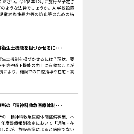
ください。令和8年12月に施行が予定さ
のような法律でしょうか。A. 学校設置
児童対象性暴力等の防止等のための措
科衛生士機能を根づかせるに･･･
科衛生士機能を根づかせるには？現状、要
の予防や嚥下機能の向上に有効なことが
携により、施設での口腔指導や在宅・高
療所の「精神科救急医療体制･･･
療所の「精神科救急医療体制整備事業」へ
８年度診療報酬改定において「通院・在
ましたが、施設基準によると病院でない