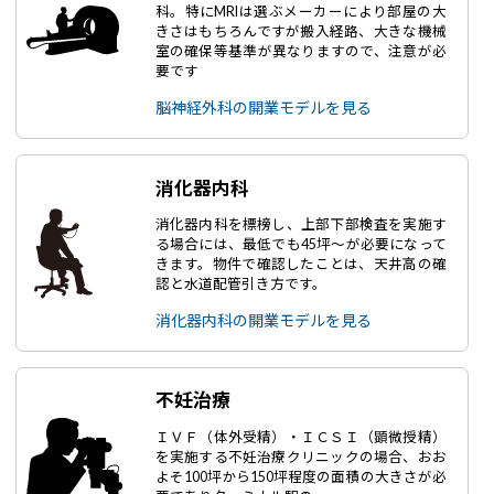
科。特にMRIは選ぶメーカーにより部屋の大
きさはもちろんですが搬入経路、大きな機械
室の確保等基準が異なりますので、注意が必
要です
脳神経外科の開業モデルを見る
消化器内科
消化器内科を標榜し、上部下部検査を実施す
る場合には、最低でも45坪～が必要になって
きます。物件で確認したことは、天井高の確
認と水道配管引き方です。
消化器内科の開業モデルを見る
不妊治療
ＩＶＦ（体外受精）・ＩＣＳＩ（顕微授精）
を実施する不妊治療クリニックの場合、おお
よそ100坪から150坪程度の面積の大きさが必