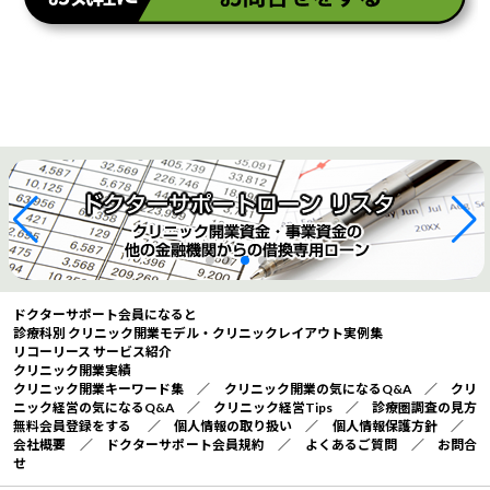
ドクターサポート会員になると
診療科別 クリニック開業モデル・クリニックレイアウト実例集
リコーリース サービス紹介
クリニック開業実績
クリニック開業キーワード集
／
クリニック開業の気になるQ&A
／
クリ
ニック経営の気になるQ&A
／
クリニック経営Tips
／
診療圏調査の見方
無料会員登録をする
／
個人情報の取り扱い
／
個人情報保護方針
／
会社概要
／
ドクターサポート会員規約
／
よくあるご質問
／
お問合
せ