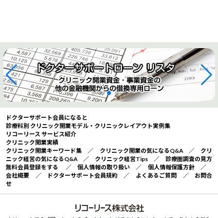
ドクターサポート会員になると
診療科別 クリニック開業モデル・クリニックレイアウト実例集
リコーリース サービス紹介
クリニック開業実績
クリニック開業キーワード集
／
クリニック開業の気になるQ&A
／
クリ
ニック経営の気になるQ&A
／
クリニック経営Tips
／
診療圏調査の見方
無料会員登録をする
／
個人情報の取り扱い
／
個人情報保護方針
／
会社概要
／
ドクターサポート会員規約
／
よくあるご質問
／
お問合
せ