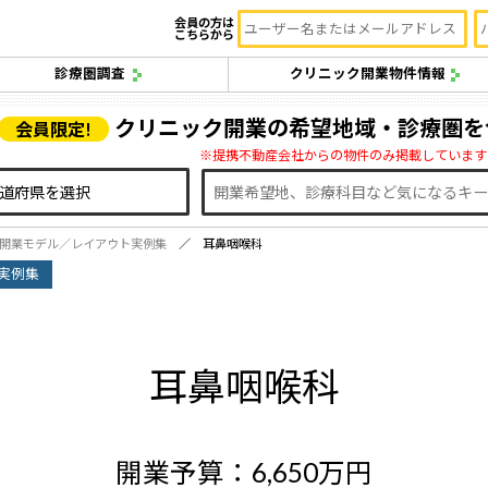
会員の方は
こちらから
診療圏調査
クリニック開業物件情報
クリニック開業の希望地域・診療圏を
会員限定!
※提携不動産会社からの物件のみ掲載しています
開業モデル／レイアウト実例集
耳鼻咽喉科
実例集
耳鼻咽喉科
開業予算：6,650万円