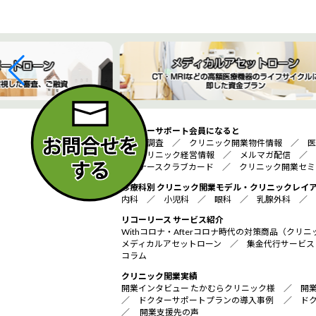
ドクターサポート会員になると
診療圏調査
／
クリニック開業物件情報
／
医
／
クリニック経営情報
／
メルマガ配信
／
ダイナースクラブカード
／
クリニック開業セミ
診療科別 クリニック開業モデル・クリニックレイ
内科
／
小児科
／
眼科
／
乳腺外科
／
リコーリース サービス紹介
Withコロナ・Afterコロナ時代の対策商品（ク
メディカルアセットローン
／
集金代行サービス
コラム
クリニック開業実績
開業インタビュー たかむらクリニック様
／
開
／
ドクターサポートプランの導入事例
／
ド
／
開業支援先の声