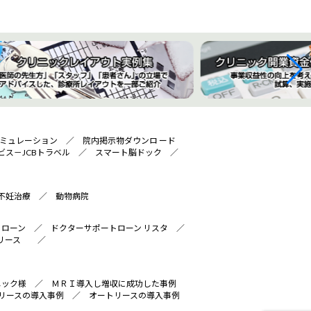
ミュレーション
／
院内掲示物ダウンロ ード
ビス－JCBトラベル
／
スマート脳ドック
／
不妊治療
／
動物病院
トローン
／
ドクターサポートローン リスタ
／
リース
／
ニック様
／
ＭＲＩ導入し増収に成功した事例
リースの導入事例
／
オートリースの導入事例