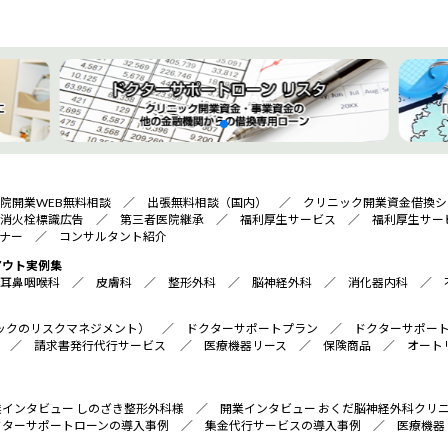
院開業WEB無料相談
／
出張無料相談（国内）
／
クリニック開業資金借換シ
消火栓標識広告
／
第三者医院継承
／
福利厚生サービス
／
福利厚生サー
ナー
／
コンサルタント紹介
アウト実例集
耳鼻咽喉科
／
皮膚科
／
整形外科
／
脳神経外科
／
消化器内科
／
リニックのリスクマネジメント）
／
ドクターサポートプラン
／
ドクターサポー
／
請求書発行代行サービス
／
医療機器リース
／
保険商品
／
オート
業インタビュー しのざき整形外科様
／
開業インタビュー おくだ脳神経外科クリ
クターサポートローンの導入事例
／
集金代行サービスの導入事例
／
医療機器