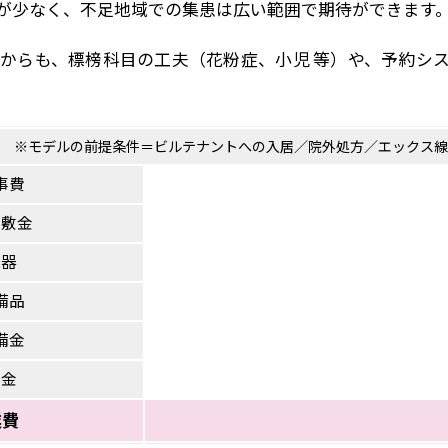
が少なく、不足地域での集患は広い範囲で期待ができます
からも、標榜科目の工夫（花粉症、小児 等）や、予約シ
。
※モデルの前提条件＝ビルテナントへの入居／院外処方／エックス線導
事費
・敷金
機器
備品
備金
資金
業費