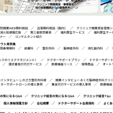
院開業WEB無料相談
／
出張無料相談（国内）
／
クリニック開業資金借換シ
消火栓標識広告
／
第三者医院継承
／
福利厚生サービス
／
福利厚生サー
ナー
／
コンサルタント紹介
アウト実例集
耳鼻咽喉科
／
皮膚科
／
整形外科
／
脳神経外科
／
消化器内科
／
リニックのリスクマネジメント）
／
ドクターサポートプラン
／
ドクターサポー
／
請求書発行代行サービス
／
医療機器リース
／
保険商品
／
オート
業インタビュー しのざき整形外科様
／
開業インタビュー おくだ脳神経外科クリ
クターサポートローンの導入事例
／
集金代行サービスの導入事例
／
医療機器
の気になるQ&A
／
クリニック経営の気になるQ&A
／
クリニック経営Tips
／
個人情報保護方針
／
会社概要
／
ドクターサポート会員規約
／
よくあ