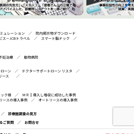
ミュレーション
／
院内掲示物ダウンロ ード
ビス－JCBトラベル
／
スマート脳ドック
／
不妊治療
／
動物病院
トローン
／
ドクターサポートローン リスタ
／
リース
／
ニック様
／
ＭＲＩ導入し増収に成功した事例
リースの導入事例
／
オートリースの導入事例
／
診療圏調査の見方
るご質問
／
お問合せ