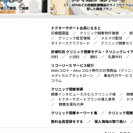
ドクターサポート会員になると
診療圏調査
／
クリニック開業物件情報
／
医
／
クリニック経営情報
／
メルマガ配信
／
ダイナースクラブカード
／
クリニック開業セミ
診療科別 クリニック開業モデル・クリニックレイ
内科
／
小児科
／
眼科
／
乳腺外科
／
リコーリース サービス紹介
Withコロナ・Afterコロナ時代の対策商品（ク
メディカルアセットローン
／
集金代行サービス
コラム
クリニック開業実績
開業インタビュー たかむらクリニック様
／
開
／
ドクターサポートプランの導入事例
／
ド
／
開業支援先の声
クリニック開業キーワード集
／
クリニック開業
無料会員登録をする
／
個人情報の取り扱い