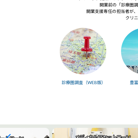
開業前の「診療圏
開業支援専任の担当者が、
クリ
診療圏調査（WEB版）
豊