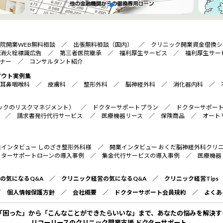
院開業WEB無料相談
／
出張無料相談（国内）
／
クリニック開業資金借換シ
消火栓標識広告
／
第三者医院継承
／
福利厚生サービス
／
福利厚生サー
ナー
／
コンサルタント紹介
アウト実例集
耳鼻咽喉科
／
皮膚科
／
整形外科
／
脳神経外科
／
消化器内科
／
リニックのリスクマネジメント）
／
ドクターサポートプラン
／
ドクターサポー
／
請求書発行代行サービス
／
医療機器リース
／
保険商品
／
オート
業インタビュー しのざき整形外科様
／
開業インタビュー おくだ脳神経外科クリ
クターサポートローンの導入事例
／
集金代行サービスの導入事例
／
医療機器
の気になるQ&A
／
クリニック経営の気になるQ&A
／
クリニック経営Tips
／
個人情報保護方針
／
会社概要
／
ドクターサポート会員規約
／
よくあ
「困った」から「こんなことができたらいいな」まで、あなたの悩みを解決す
リコーリースのクリニック開業支援 ドクターサポート