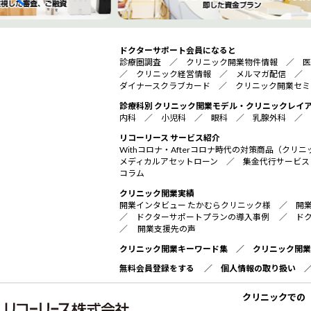
ドクターサポート会員になると
診療圏調査
／
クリニック開業物件情報
／
医
／
クリニック経営情報
／
メルマガ配信
／
ダイナースクラブカード
／
クリニック開業セミ
診療科別 クリニック開業モデル・クリニックレイ
内科
／
小児科
／
眼科
／
乳腺外科
／
リコーリース サービス紹介
Withコロナ・Afterコロナ時代の対策商品（ク
メディカルアセットローン
／
集金代行サービス
コラム
クリニック開業実績
開業インタビュー たかむらクリニック様
／
開
／
ドクターサポートプランの導入事例
／
ド
／
開業支援先の声
クリニック開業キーワード集
／
クリニック開業
無料会員登録をする
／
個人情報の取り扱い
クリニックでの