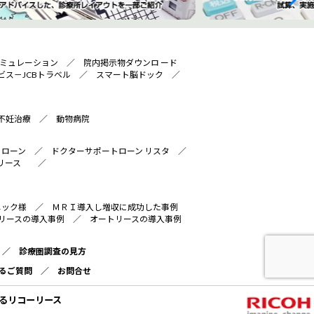
ミュレーション
／
院内掲示物ダウンロ ード
ビス－JCBトラベル
／
スマート脳ドック
／
不妊治療
／
動物病院
トローン
／
ドクターサポートローン リスタ
／
リース
／
ニック様
／
ＭＲＩ導入し増収に成功した事例
リースの導入事例
／
オートリースの導入事例
／
診療圏調査の見方
るご質問
／
お問合せ
るリコーリース