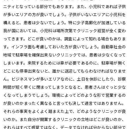
ニティとなっている部分でもあります。また、小児科であれば子供
が多いエリアの方が良いでしょう。子供がいないエリアに小児科を
構えると、患者は少ないでしょう。特に少子高齢化が加速している
我が国においては、小児科は場所次第でクリニック経営が全く変わ
ってきます。どこが良いのかは、調査によって知れる場合もありま
す。インフラ面も考慮しておいた方が良いでしょう。自動車社会の
地域で駐車場を確保出来ないクリニックでは、患者は少なくなって
しまいます。来院するためには車が必要であるのに、駐車場が無く
どこにも停車出来ないと、誰かに送迎してもらわなければなりませ
ん。ビジネスマンが多いエリアなのに、土日を休診にしたり、診察
時間が短く早くに閉まってしまうとなると、患者さんはぐっと少な
くなってしまうでしょう。環境によってどのような形で営業するの
が良いのかまったく異なると言っても決して過言ではありません。
それらの事実をよくよく踏まえた上で、どのようなクリニックが良
いのか。また自分が開業するクリニックの立地はどこが良いのか、
それらはすべて感覚ではなく、データでなければ分からない部分で