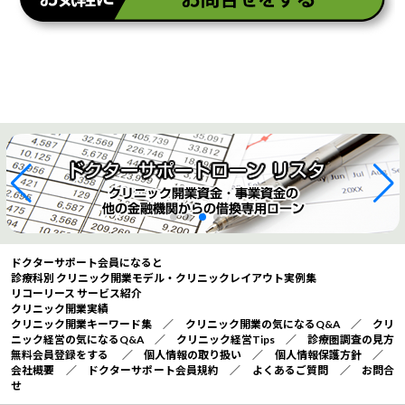
ドクターサポート会員になると
診療科別 クリニック開業モデル・クリニックレイアウト実例集
リコーリース サービス紹介
クリニック開業実績
クリニック開業キーワード集
／
クリニック開業の気になるQ&A
／
クリ
ニック経営の気になるQ&A
／
クリニック経営Tips
／
診療圏調査の見方
無料会員登録をする
／
個人情報の取り扱い
／
個人情報保護方針
／
会社概要
／
ドクターサポート会員規約
／
よくあるご質問
／
お問合
せ