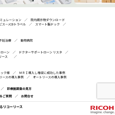
ミュレーション
／
院内掲示物ダウンロ ード
ビス－JCBトラベル
／
スマート脳ドック
／
不妊治療
／
動物病院
トローン
／
ドクターサポートローン リスタ
／
リース
／
ニック様
／
ＭＲＩ導入し増収に成功した事例
リースの導入事例
／
オートリースの導入事例
／
診療圏調査の見方
るご質問
／
お問合せ
るリコーリース