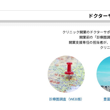
ドクター
クリニック開業のドクターサ
開業前の「診療圏
開業支援専任の担当者が、
クリ
診療圏調査（WEB版）
豊