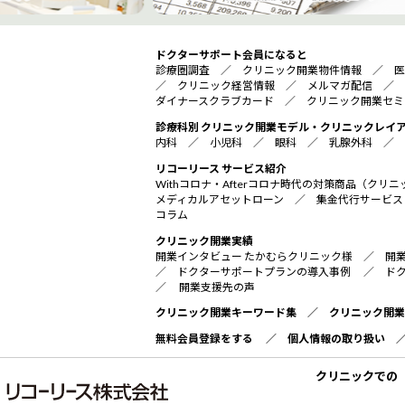
ドクターサポート会員になると
診療圏調査
／
クリニック開業物件情報
／
医
／
クリニック経営情報
／
メルマガ配信
／
ダイナースクラブカード
／
クリニック開業セミ
診療科別 クリニック開業モデル・クリニックレイ
内科
／
小児科
／
眼科
／
乳腺外科
／
リコーリース サービス紹介
Withコロナ・Afterコロナ時代の対策商品（ク
メディカルアセットローン
／
集金代行サービス
コラム
クリニック開業実績
開業インタビュー たかむらクリニック様
／
開
／
ドクターサポートプランの導入事例
／
ド
／
開業支援先の声
クリニック開業キーワード集
／
クリニック開業
無料会員登録をする
／
個人情報の取り扱い
クリニックでの