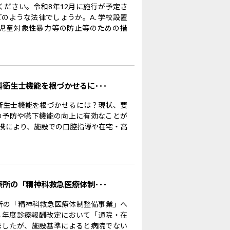
ください。令和8年12月に施行が予定さ
のような法律でしょうか。A. 学校設置
児童対象性暴力等の防止等のための措
科衛生士機能を根づかせるに･･･
科衛生士機能を根づかせるには？現状、要
の予防や嚥下機能の向上に有効なことが
携により、施設での口腔指導や在宅・高
療所の「精神科救急医療体制･･･
療所の「精神科救急医療体制整備事業」へ
８年度診療報酬改定において「通院・在
ましたが、施設基準によると病院でない