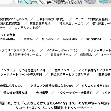
院開業WEB無料相談
／
出張無料相談（国内）
／
クリニック開業資金借換シ
消火栓標識広告
／
第三者医院継承
／
福利厚生サービス
／
福利厚生サー
ナー
／
コンサルタント紹介
アウト実例集
耳鼻咽喉科
／
皮膚科
／
整形外科
／
脳神経外科
／
消化器内科
／
リニックのリスクマネジメント）
／
ドクターサポートプラン
／
ドクターサポー
／
請求書発行代行サービス
／
医療機器リース
／
保険商品
／
オート
業インタビュー しのざき整形外科様
／
開業インタビュー おくだ脳神経外科クリ
クターサポートローンの導入事例
／
集金代行サービスの導入事例
／
医療機器
の気になるQ&A
／
クリニック経営の気になるQ&A
／
クリニック経営Tips
／
個人情報保護方針
／
会社概要
／
ドクターサポート会員規約
／
よくあ
「困った」から「こんなことができたらいいな」まで、あなたの悩みを解決す
リコーリースのクリニック開業支援 ドクターサポート