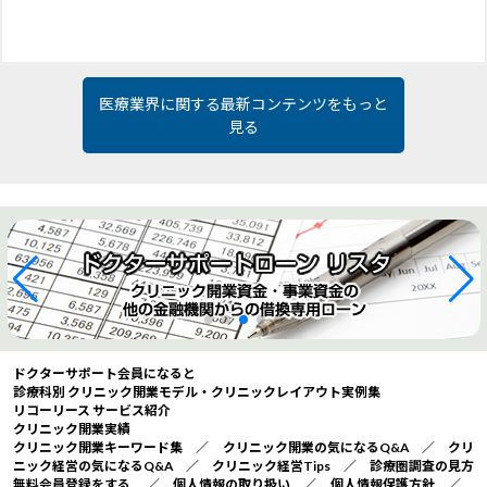
医療業界に関する最新コンテンツをもっと
見る
ドクターサポート会員になると
診療科別 クリニック開業モデル・クリニックレイアウト実例集
リコーリース サービス紹介
クリニック開業実績
クリニック開業キーワード集
／
クリニック開業の気になるQ&A
／
クリ
ニック経営の気になるQ&A
／
クリニック経営Tips
／
診療圏調査の見方
無料会員登録をする
／
個人情報の取り扱い
／
個人情報保護方針
／