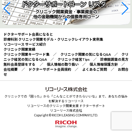
ドクターサポート会員になると
診療科別 クリニック開業モデル・クリニックレイアウト実例集
リコーリース サービス紹介
クリニック開業実績
クリニック開業キーワード集
／
クリニック開業の気になるQ&A
／
クリ
ニック経営の気になるQ&A
／
クリニック経営Tips
／
診療圏調査の見方
無料会員登録をする
／
個人情報の取り扱い
／
個人情報保護方針
／
会社概要
／
ドクターサポート会員規約
／
よくあるご質問
／
お問合
せ
クリニックでの「困った」から「こんなことができたらいいな」まで、あなたの悩み
を解決するリコーリース
リコーリースのクリニック開業支援 ドクターサポート
リコーリース株式会社
Copyright © RICOH LEASING COMPANY,LTD.