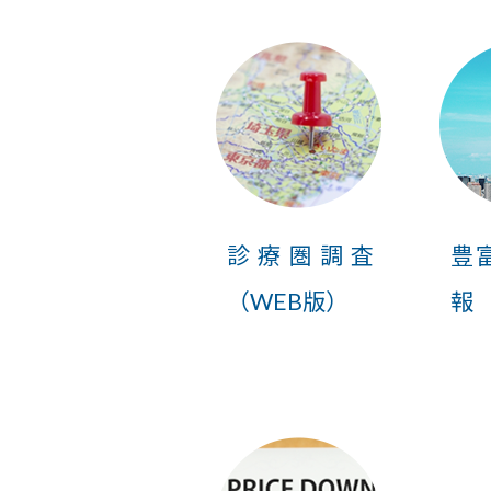
診療圏調査
豊
（WEB版）
報