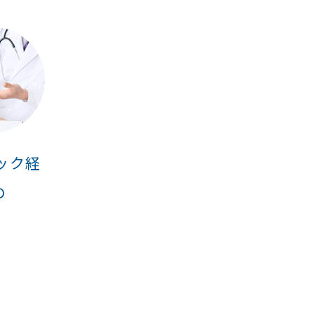
ック経
の