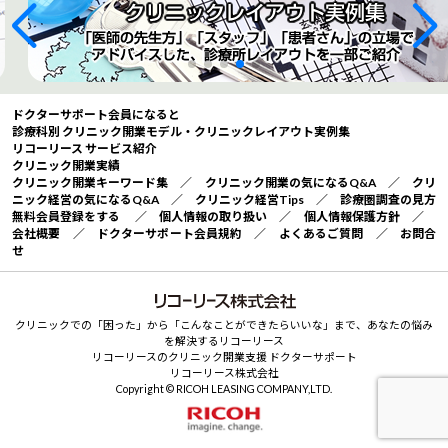
ドクターサポート会員になると
診療科別 クリニック開業モデル・クリニックレイアウト実例集
リコーリース サービス紹介
クリニック開業実績
クリニック開業キーワード集
／
クリニック開業の気になるQ&A
／
クリ
ニック経営の気になるQ&A
／
クリニック経営Tips
／
診療圏調査の見方
無料会員登録をする
／
個人情報の取り扱い
／
個人情報保護方針
／
会社概要
／
ドクターサポート会員規約
／
よくあるご質問
／
お問合
せ
クリニックでの「困った」から「こんなことができたらいいな」まで、あなたの悩み
を解決するリコーリース
リコーリースのクリニック開業支援 ドクターサポート
リコーリース株式会社
Copyright © RICOH LEASING COMPANY,LTD.