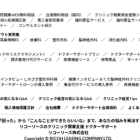
院開業WEB無料相談
／
出張無料相談（国内）
／
クリニック開業資金借換シ
消火栓標識広告
／
第三者医院継承
／
福利厚生サービス
／
福利厚生サー
ナー
／
コンサルタント紹介
アウト実例集
耳鼻咽喉科
／
皮膚科
／
整形外科
／
脳神経外科
／
消化器内科
／
リニックのリスクマネジメント）
／
ドクターサポートプラン
／
ドクターサポー
／
請求書発行代行サービス
／
医療機器リース
／
保険商品
／
オート
業インタビュー しのざき整形外科様
／
開業インタビュー おくだ脳神経外科クリ
クターサポートローンの導入事例
／
集金代行サービスの導入事例
／
医療機器
の気になるQ&A
／
クリニック経営の気になるQ&A
／
クリニック経営Tips
／
個人情報保護方針
／
会社概要
／
ドクターサポート会員規約
／
よくあ
「困った」から「こんなことができたらいいな」まで、あなたの悩みを解決す
リコーリースのクリニック開業支援 ドクターサポート
リコーリース株式会社
Copyright © RICOH LEASING COMPANY,LTD.