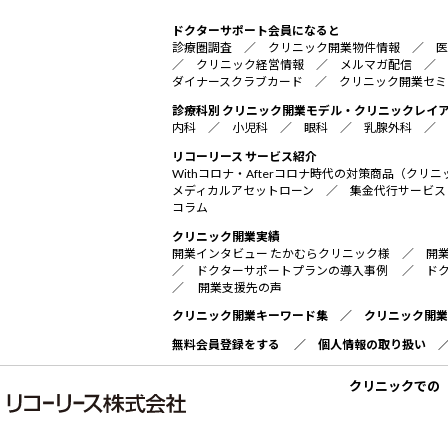
ドクターサポート会員になると
診療圏調査
／
クリニック開業物件情報
／
医
／
クリニック経営情報
／
メルマガ配信
／
ダイナースクラブカード
／
クリニック開業セミ
診療科別 クリニック開業モデル・クリニックレイ
内科
／
小児科
／
眼科
／
乳腺外科
／
リコーリース サービス紹介
Withコロナ・Afterコロナ時代の対策商品（ク
メディカルアセットローン
／
集金代行サービス
コラム
クリニック開業実績
開業インタビュー たかむらクリニック様
／
開
／
ドクターサポートプランの導入事例
／
ド
／
開業支援先の声
クリニック開業キーワード集
／
クリニック開業
無料会員登録をする
／
個人情報の取り扱い
クリニックでの