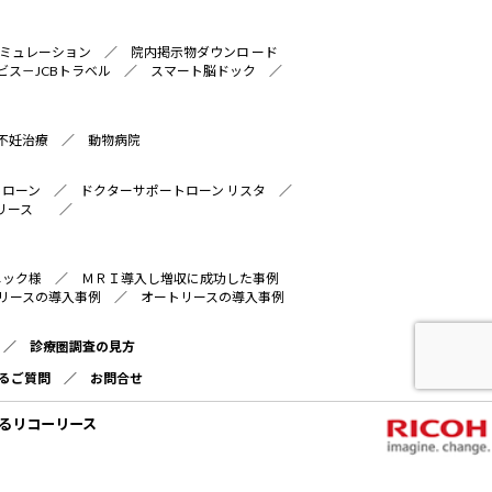
ミュレーション
／
院内掲示物ダウンロ ード
ビス－JCBトラベル
／
スマート脳ドック
／
不妊治療
／
動物病院
トローン
／
ドクターサポートローン リスタ
／
リース
／
ニック様
／
ＭＲＩ導入し増収に成功した事例
リースの導入事例
／
オートリースの導入事例
／
診療圏調査の見方
るご質問
／
お問合せ
るリコーリース