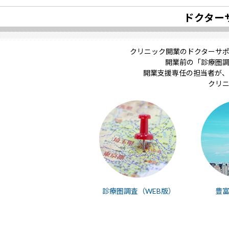
ドクター
クリニック開業のドクターサ
開業前の「診療圏
開業支援専任の担当者が、
クリ
診療圏調査（WEB版）
豊