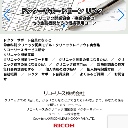
ドクターサポート会員になると
診療科別 クリニック開業モデル・クリニックレイアウト実例集
リコーリース サービス紹介
クリニック開業実績
クリニック開業キーワード集
／
クリニック開業の気になるQ&A
／
クリ
ニック経営の気になるQ&A
／
クリニック経営Tips
／
診療圏調査の見方
無料会員登録をする
／
個人情報の取り扱い
／
個人情報保護方針
／
会社概要
／
ドクターサポート会員規約
／
よくあるご質問
／
お問合
せ
クリニックでの「困った」から「こんなことができたらいいな」まで、あなたの悩み
を解決するリコーリース
リコーリースのクリニック開業支援 ドクターサポート
リコーリース株式会社
Copyright © RICOH LEASING COMPANY,LTD.