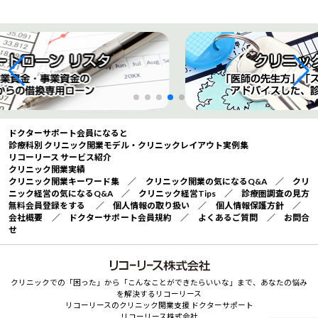
ドクターサポート会員になると
診療科別 クリニック開業モデル・クリニックレイアウト実例集
リコーリース サービス紹介
クリニック開業実績
クリニック開業キーワード集
／
クリニック開業の気になるQ&A
／
クリ
ニック経営の気になるQ&A
／
クリニック経営Tips
／
診療圏調査の見方
無料会員登録をする
／
個人情報の取り扱い
／
個人情報保護方針
／
会社概要
／
ドクターサポート会員規約
／
よくあるご質問
／
お問合
せ
クリニックでの「困った」から「こんなことができたらいいな」まで、あなたの悩み
を解決するリコーリース
リコーリースのクリニック開業支援 ドクターサポート
リコーリース株式会社