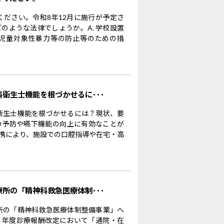
ください。令和8年12月に施行が予定さ
のような法律でしょうか。A. 学校設置
児童対象性暴力等の防止等のための措
科衛生士機能を根づかせるに･･･
科衛生士機能を根づかせるには？現状、要
の予防や嚥下機能の向上に有効なことが
携により、施設での口腔指導や在宅・高
療所の「精神科救急医療体制･･･
療所の「精神科救急医療体制整備事業」へ
８年度診療報酬改定において「通院・在