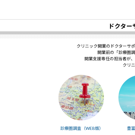
ドクター
クリニック開業のドクターサ
開業前の「診療圏
開業支援専任の担当者が、
クリ
診療圏調査（WEB版）
豊