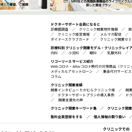
ドクターサポート会員になると
診療圏調査
／
クリニック開業物件情報
／
医
／
クリニック経営情報
／
メルマガ配信
／
ダイナースクラブカード
／
クリニック開業セミ
診療科別 クリニック開業モデル・クリニックレイ
内科
／
小児科
／
眼科
／
乳腺外科
／
リコーリース サービス紹介
Withコロナ・Afterコロナ時代の対策商品（ク
メディカルアセットローン
／
集金代行サービス
コラム
クリニック開業実績
開業インタビュー たかむらクリニック様
／
開
／
ドクターサポートプランの導入事例
／
ド
／
開業支援先の声
クリニック開業キーワード集
／
クリニック開業
無料会員登録をする
／
個人情報の取り扱い
クリニックでの