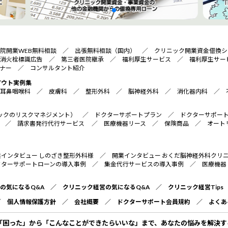
院開業WEB無料相談
／
出張無料相談（国内）
／
クリニック開業資金借換シ
消火栓標識広告
／
第三者医院継承
／
福利厚生サービス
／
福利厚生サー
ナー
／
コンサルタント紹介
アウト実例集
耳鼻咽喉科
／
皮膚科
／
整形外科
／
脳神経外科
／
消化器内科
／
リニックのリスクマネジメント）
／
ドクターサポートプラン
／
ドクターサポー
／
請求書発行代行サービス
／
医療機器リース
／
保険商品
／
オート
業インタビュー しのざき整形外科様
／
開業インタビュー おくだ脳神経外科クリ
クターサポートローンの導入事例
／
集金代行サービスの導入事例
／
医療機器
の気になるQ&A
／
クリニック経営の気になるQ&A
／
クリニック経営Tips
／
個人情報保護方針
／
会社概要
／
ドクターサポート会員規約
／
よくあ
「困った」から「こんなことができたらいいな」まで、あなたの悩みを解決す