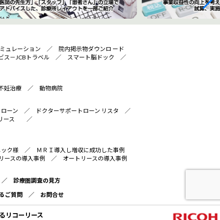
ミュレーション
／
院内掲示物ダウンロ ード
ビス－JCBトラベル
／
スマート脳ドック
／
不妊治療
／
動物病院
トローン
／
ドクターサポートローン リスタ
／
リース
／
ニック様
／
ＭＲＩ導入し増収に成功した事例
リースの導入事例
／
オートリースの導入事例
／
診療圏調査の見方
るご質問
／
お問合せ
るリコーリース