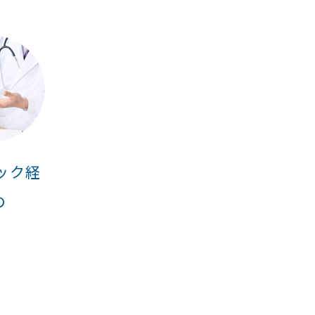
ック経
の