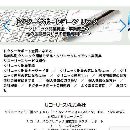
ドクターサポート会員になると
診療科別 クリニック開業モデル・クリニックレイアウト実例集
リコーリース サービス紹介
クリニック開業実績
クリニック開業キーワード集
／
クリニック開業の気になるQ&A
／
クリ
ニック経営の気になるQ&A
／
クリニック経営Tips
／
診療圏調査の見方
無料会員登録をする
／
個人情報の取り扱い
／
個人情報保護方針
／
会社概要
／
ドクターサポート会員規約
／
よくあるご質問
／
お問合
せ
クリニックでの「困った」から「こんなことができたらいいな」まで、あなたの悩み
を解決するリコーリース
リコーリースのクリニック開業支援 ドクターサポート
リコーリース株式会社