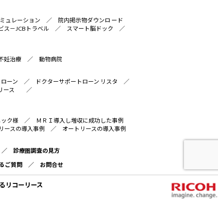
ミュレーション
／
院内掲示物ダウンロ ード
ビス－JCBトラベル
／
スマート脳ドック
／
不妊治療
／
動物病院
トローン
／
ドクターサポートローン リスタ
／
リース
／
ニック様
／
ＭＲＩ導入し増収に成功した事例
リースの導入事例
／
オートリースの導入事例
／
診療圏調査の見方
るご質問
／
お問合せ
るリコーリース