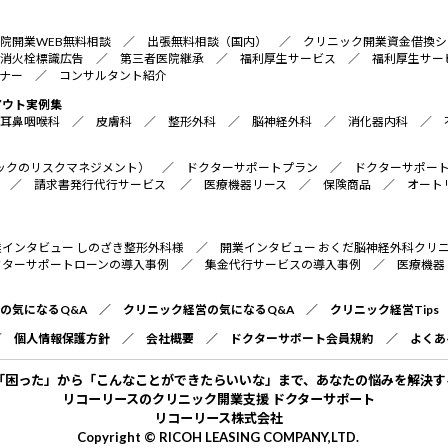
院開業WEB無料相談
／
出張無料相談（国内）
／
クリニック開業資金借換シ
消火栓標識広告
／
第三者医院継承
／
福利厚生サービス
／
福利厚生サー
ナー
／
コンサルタント紹介
アウト実例集
耳鼻咽喉科
／
皮膚科
／
整形外科
／
脳神経外科
／
消化器内科
／
リニックのリスクマネジメント）
／
ドクターサポートプラン
／
ドクターサポー
／
請求書発行代行サービス
／
医療機器リース
／
保険商品
／
オート
業インタビュー しのざき整形外科様
／
開業インタビュー おくだ脳神経外科クリ
クターサポートローンの導入事例
／
集金代行サービスの導入事例
／
医療機器
の気になるQ&A
／
クリニック経営の気になるQ&A
／
クリニック経営Tips
／
個人情報保護方針
／
会社概要
／
ドクターサポート会員規約
／
よくあ
「困った」から「こんなことができたらいいな」まで、あなたの悩みを解決す
リコーリースのクリニック開業支援 ドクターサポート
リコーリース株式会社
Copyright © RICOH LEASING COMPANY,LTD.