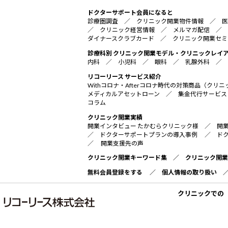
ドクターサポート会員になると
診療圏調査
／
クリニック開業物件情報
／
医
／
クリニック経営情報
／
メルマガ配信
／
ダイナースクラブカード
／
クリニック開業セミ
診療科別 クリニック開業モデル・クリニックレイ
内科
／
小児科
／
眼科
／
乳腺外科
／
リコーリース サービス紹介
Withコロナ・Afterコロナ時代の対策商品（ク
メディカルアセットローン
／
集金代行サービス
コラム
クリニック開業実績
開業インタビュー たかむらクリニック様
／
開
／
ドクターサポートプランの導入事例
／
ド
／
開業支援先の声
クリニック開業キーワード集
／
クリニック開業
無料会員登録をする
／
個人情報の取り扱い
クリニックでの