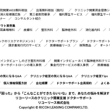
院開業WEB無料相談
／
出張無料相談（国内）
／
クリニック開業資金借換シ
消火栓標識広告
／
第三者医院継承
／
福利厚生サービス
／
福利厚生サー
ナー
／
コンサルタント紹介
アウト実例集
耳鼻咽喉科
／
皮膚科
／
整形外科
／
脳神経外科
／
消化器内科
／
リニックのリスクマネジメント）
／
ドクターサポートプラン
／
ドクターサポー
／
請求書発行代行サービス
／
医療機器リース
／
保険商品
／
オート
業インタビュー しのざき整形外科様
／
開業インタビュー おくだ脳神経外科クリ
クターサポートローンの導入事例
／
集金代行サービスの導入事例
／
医療機器
の気になるQ&A
／
クリニック経営の気になるQ&A
／
クリニック経営Tips
／
個人情報保護方針
／
会社概要
／
ドクターサポート会員規約
／
よくあ
「困った」から「こんなことができたらいいな」まで、あなたの悩みを解決す
リコーリースのクリニック開業支援 ドクターサポート
リコーリース株式会社
Copyright © RICOH LEASING COMPANY,LTD.