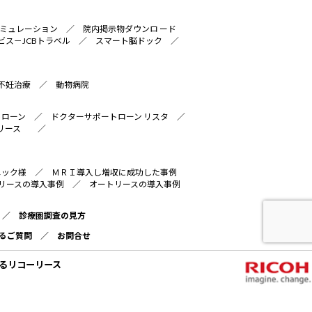
ミュレーション
／
院内掲示物ダウンロ ード
ビス－JCBトラベル
／
スマート脳ドック
／
不妊治療
／
動物病院
トローン
／
ドクターサポートローン リスタ
／
リース
／
ニック様
／
ＭＲＩ導入し増収に成功した事例
リースの導入事例
／
オートリースの導入事例
／
診療圏調査の見方
るご質問
／
お問合せ
るリコーリース