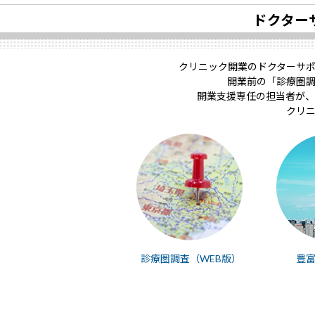
ドクター
クリニック開業のドクターサ
開業前の「診療圏
開業支援専任の担当者が、
クリ
診療圏調査（WEB版）
豊