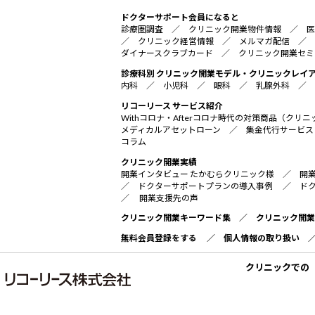
ドクターサポート会員になると
診療圏調査
／
クリニック開業物件情報
／
医
／
クリニック経営情報
／
メルマガ配信
／
ダイナースクラブカード
／
クリニック開業セミ
診療科別 クリニック開業モデル・クリニックレイ
内科
／
小児科
／
眼科
／
乳腺外科
／
リコーリース サービス紹介
Withコロナ・Afterコロナ時代の対策商品（ク
メディカルアセットローン
／
集金代行サービス
コラム
クリニック開業実績
開業インタビュー たかむらクリニック様
／
開
／
ドクターサポートプランの導入事例
／
ド
／
開業支援先の声
クリニック開業キーワード集
／
クリニック開業
無料会員登録をする
／
個人情報の取り扱い
クリニックでの