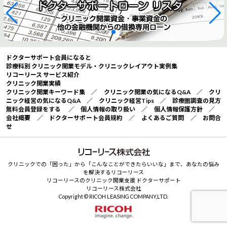
ドクターサポート会員になると
診療科別 クリニック開業モデル・クリニックレイアウト実例集
リコーリース サービス紹介
クリニック開業実績
クリニック開業キーワード集
／
クリニック開業の気になるQ&A
／
クリ
ニック経営の気になるQ&A
／
クリニック経営Tips
／
診療圏調査の見方
無料会員登録をする
／
個人情報の取り扱い
／
個人情報保護方針
／
会社概要
／
ドクターサポート会員規約
／
よくあるご質問
／
お問合
せ
クリニックでの「困った」から「こんなことができたらいいな」まで、あなたの悩み
を解決するリコーリース
リコーリースのクリニック開業支援 ドクターサポート
リコーリース株式会社
Copyright © RICOH LEASING COMPANY,LTD.