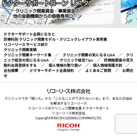
ドクターサポート会員になると
診療科別 クリニック開業モデル・クリニックレイアウト実例集
リコーリース サービス紹介
クリニック開業実績
クリニック開業キーワード集
／
クリニック開業の気になるQ&A
／
クリ
ニック経営の気になるQ&A
／
クリニック経営Tips
／
診療圏調査の見方
無料会員登録をする
／
個人情報の取り扱い
／
個人情報保護方針
／
会社概要
／
ドクターサポート会員規約
／
よくあるご質問
／
お問合
せ
クリニックでの「困った」から「こんなことができたらいいな」まで、あなたの悩み
を解決するリコーリース
リコーリースのクリニック開業支援 ドクターサポート
リコーリース株式会社
Copyright © RICOH LEASING COMPANY,LTD.