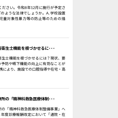
ください。令和8年12月に施行が予定さ
のような法律でしょうか。A. 学校設置
児童対象性暴力等の防止等のための措
科衛生士機能を根づかせるに･･･
科衛生士機能を根づかせるには？現状、要
の予防や嚥下機能の向上に有効なことが
携により、施設での口腔指導や在宅・高
療所の「精神科救急医療体制･･･
療所の「精神科救急医療体制整備事業」へ
８年度診療報酬改定において「通院・在