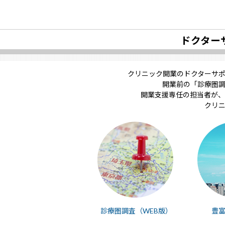
ドクター
クリニック開業のドクターサ
開業前の「診療圏
開業支援専任の担当者が、
クリ
診療圏調査（WEB版）
豊