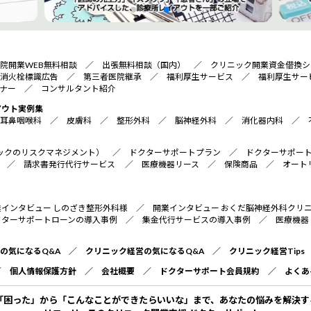
院開業WEB無料相談
／
出張無料相談（国内）
／
クリニック開業資金借換シ
消火栓標識広告
／
第三者医院継承
／
福利厚生サービス
／
福利厚生サー
ナー
／
コンサルタント紹介
アウト実例集
耳鼻咽喉科
／
皮膚科
／
整形外科
／
脳神経外科
／
消化器内科
／
リニックのリスクマネジメント）
／
ドクターサポートプラン
／
ドクターサポー
／
請求書発行代行サービス
／
医療機器リース
／
保険商品
／
オート
業インタビュー しのざき整形外科様
／
開業インタビュー おくだ脳神経外科クリ
クターサポートローンの導入事例
／
集金代行サービスの導入事例
／
医療機器
の気になるQ&A
／
クリニック経営の気になるQ&A
／
クリニック経営Tips
／
個人情報保護方針
／
会社概要
／
ドクターサポート会員規約
／
よくあ
「困った」から「こんなことができたらいいな」まで、あなたの悩みを解決す