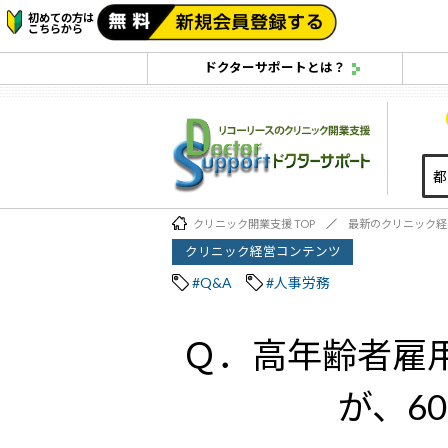
初めての方は
こちらから
ドクターサポートとは？
クリニック開業支援 TOP
最新のクリニック経
クリニック経営コンテンツ
#Q&A
#人事労務
Ｑ．高年齢者雇
が、6