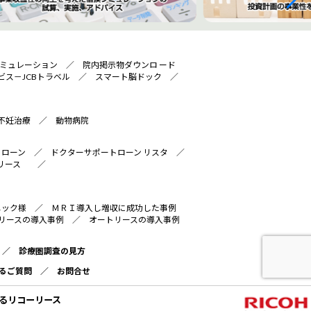
ミュレーション
／
院内掲示物ダウンロ ード
ビス－JCBトラベル
／
スマート脳ドック
／
不妊治療
／
動物病院
トローン
／
ドクターサポートローン リスタ
／
リース
／
ニック様
／
ＭＲＩ導入し増収に成功した事例
リースの導入事例
／
オートリースの導入事例
／
診療圏調査の見方
るご質問
／
お問合せ
るリコーリース