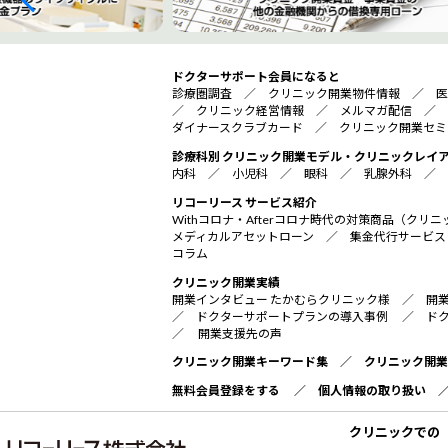
ドクターサポート会員になると
診療圏調査
／
クリニック開業物件情報
／
医
／
クリニック経営情報
／
メルマガ配信
／
ダイナースクラブカード
／
クリニック開業セミ
診療科別 クリニック開業モデル・クリニックレイ
内科
／
小児科
／
眼科
／
乳腺外科
／
リコーリース サービス紹介
Withコロナ・Afterコロナ時代の対策商品（ク
メディカルアセットローン
／
集金代行サービス
コラム
クリニック開業実績
開業インタビュー たかむらクリニック様
／
開
／
ドクターサポートプランの導入事例
／
ド
／
開業支援先の声
クリニック開業キーワード集
／
クリニック開業
無料会員登録をする
／
個人情報の取り扱い
クリニックでの