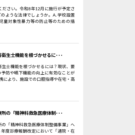
ください。令和8年12月に施行が予定さ
のような法律でしょうか。A. 学校設置
児童対象性暴力等の防止等のための措
科衛生士機能を根づかせるに･･･
科衛生士機能を根づかせるには？現状、要
の予防や嚥下機能の向上に有効なことが
携により、施設での口腔指導や在宅・高
療所の「精神科救急医療体制･･･
療所の「精神科救急医療体制整備事業」へ
８年度診療報酬改定において「通院・在