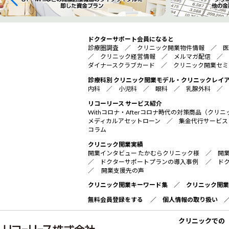
ドクターサポート会員になると
診療圏調査
／
クリニック開業物件情報
／
医
／
クリニック経営情報
／
メルマガ配信
／
ダイナースクラブカード
／
クリニック開業セミ
診療科別 クリニック開業モデル・クリニックレイ
内科
／
小児科
／
眼科
／
乳腺外科
／
リコーリース サービス紹介
Withコロナ・Afterコロナ時代の対策商品（ク
メディカルアセットローン
／
集金代行サービス
コラム
クリニック開業実績
開業インタビュー たかむらクリニック様
／
開
／
ドクターサポートプランの導入事例
／
ド
／
開業支援先の声
クリニック開業キーワード集
／
クリニック開業
無料会員登録をする
／
個人情報の取り扱い
クリニックでの