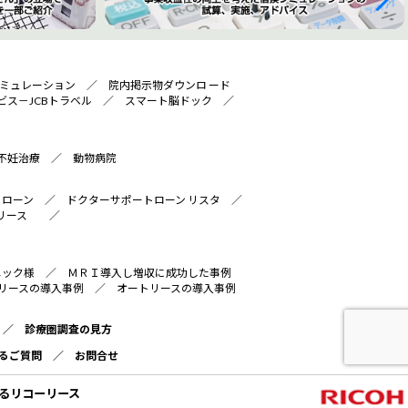
ミュレーション
／
院内掲示物ダウンロ ード
ビス－JCBトラベル
／
スマート脳ドック
／
不妊治療
／
動物病院
トローン
／
ドクターサポートローン リスタ
／
リース
／
ニック様
／
ＭＲＩ導入し増収に成功した事例
リースの導入事例
／
オートリースの導入事例
／
診療圏調査の見方
るご質問
／
お問合せ
るリコーリース