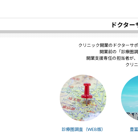
ドクター
クリニック開業のドクターサ
開業前の「診療圏
開業支援専任の担当者が、
クリ
診療圏調査（WEB版）
豊