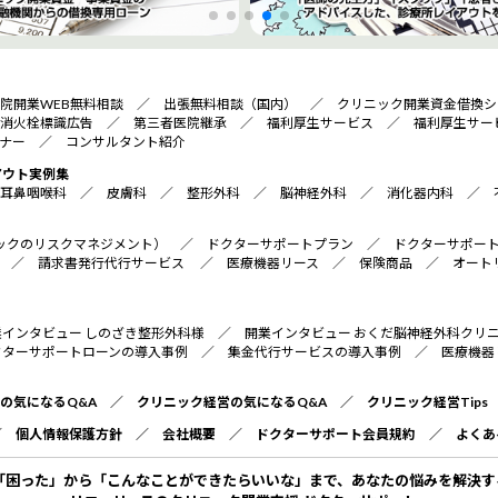
院開業WEB無料相談
／
出張無料相談（国内）
／
クリニック開業資金借換シ
消火栓標識広告
／
第三者医院継承
／
福利厚生サービス
／
福利厚生サー
ナー
／
コンサルタント紹介
アウト実例集
耳鼻咽喉科
／
皮膚科
／
整形外科
／
脳神経外科
／
消化器内科
／
リニックのリスクマネジメント）
／
ドクターサポートプラン
／
ドクターサポー
／
請求書発行代行サービス
／
医療機器リース
／
保険商品
／
オート
業インタビュー しのざき整形外科様
／
開業インタビュー おくだ脳神経外科クリ
クターサポートローンの導入事例
／
集金代行サービスの導入事例
／
医療機器
の気になるQ&A
／
クリニック経営の気になるQ&A
／
クリニック経営Tips
／
個人情報保護方針
／
会社概要
／
ドクターサポート会員規約
／
よくあ
「困った」から「こんなことができたらいいな」まで、あなたの悩みを解決す