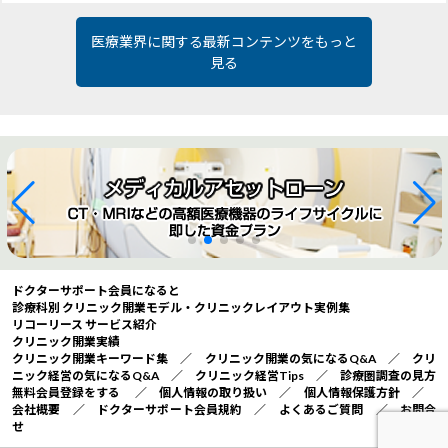
医療業界に関する最新コンテンツをもっと
見る
ドクターサポート会員になると
診療科別 クリニック開業モデル・クリニックレイアウト実例集
リコーリース サービス紹介
クリニック開業実績
クリニック開業キーワード集
／
クリニック開業の気になるQ&A
／
クリ
ニック経営の気になるQ&A
／
クリニック経営Tips
／
診療圏調査の見方
無料会員登録をする
／
個人情報の取り扱い
／
個人情報保護方針
／
会社概要
／
ドクターサポート会員規約
／
よくあるご質問
／
お問合
せ