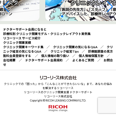
ドクターサポート会員になると
診療科別 クリニック開業モデル・クリニックレイアウト実例集
リコーリース サービス紹介
クリニック開業実績
クリニック開業キーワード集
／
クリニック開業の気になるQ&A
／
クリ
ニック経営の気になるQ&A
／
クリニック経営Tips
／
診療圏調査の見方
無料会員登録をする
／
個人情報の取り扱い
／
個人情報保護方針
／
会社概要
／
ドクターサポート会員規約
／
よくあるご質問
／
お問合
せ
クリニックでの「困った」から「こんなことができたらいいな」まで、あなたの悩み
を解決するリコーリース
リコーリースのクリニック開業支援 ドクターサポート
リコーリース株式会社
Copyright © RICOH LEASING COMPANY,LTD.