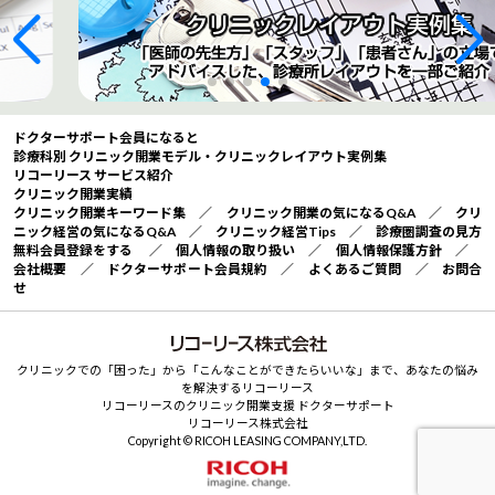
ドクターサポート会員になると
診療科別 クリニック開業モデル・クリニックレイアウト実例集
リコーリース サービス紹介
クリニック開業実績
クリニック開業キーワード集
／
クリニック開業の気になるQ&A
／
クリ
ニック経営の気になるQ&A
／
クリニック経営Tips
／
診療圏調査の見方
無料会員登録をする
／
個人情報の取り扱い
／
個人情報保護方針
／
会社概要
／
ドクターサポート会員規約
／
よくあるご質問
／
お問合
せ
クリニックでの「困った」から「こんなことができたらいいな」まで、あなたの悩み
を解決するリコーリース
リコーリースのクリニック開業支援 ドクターサポート
リコーリース株式会社
Copyright © RICOH LEASING COMPANY,LTD.