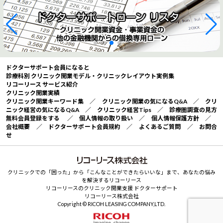
ドクターサポート会員になると
診療科別 クリニック開業モデル・クリニックレイアウト実例集
リコーリース サービス紹介
クリニック開業実績
クリニック開業キーワード集
／
クリニック開業の気になるQ&A
／
クリ
ニック経営の気になるQ&A
／
クリニック経営Tips
／
診療圏調査の見方
無料会員登録をする
／
個人情報の取り扱い
／
個人情報保護方針
／
会社概要
／
ドクターサポート会員規約
／
よくあるご質問
／
お問合
せ
クリニックでの「困った」から「こんなことができたらいいな」まで、あなたの悩み
を解決するリコーリース
リコーリースのクリニック開業支援 ドクターサポート
リコーリース株式会社
Copyright © RICOH LEASING COMPANY,LTD.