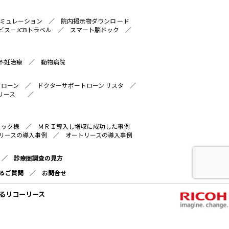
ミュレーション
／
院内掲示物ダウンロ ード
ビス－JCBトラベル
／
スマート脳ドック
／
不妊治療
／
動物病院
トローン
／
ドクターサポートローン リスタ
／
リース
／
ニック様
／
ＭＲＩ導入し増収に成功した事例
リースの導入事例
／
オートリースの導入事例
／
診療圏調査の見方
るご質問
／
お問合せ
るリコーリース