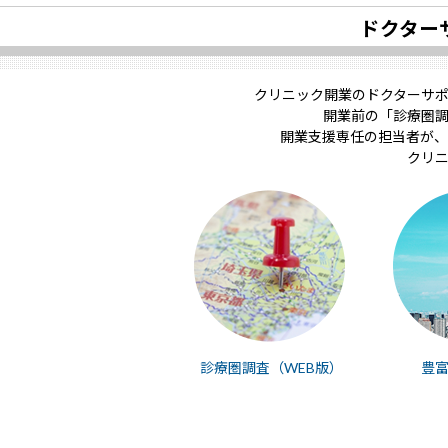
ドクター
クリニック開業のドクターサ
開業前の「診療圏
開業支援専任の担当者が、
クリ
診療圏調査（WEB版）
豊