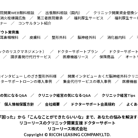
院開業WEB無料相談
／
出張無料相談（国内）
／
クリニック開業資金借換シ
消火栓標識広告
／
第三者医院継承
／
福利厚生サービス
／
福利厚生サー
ナー
／
コンサルタント紹介
アウト実例集
耳鼻咽喉科
／
皮膚科
／
整形外科
／
脳神経外科
／
消化器内科
／
リニックのリスクマネジメント）
／
ドクターサポートプラン
／
ドクターサポー
／
請求書発行代行サービス
／
医療機器リース
／
保険商品
／
オート
業インタビュー しのざき整形外科様
／
開業インタビュー おくだ脳神経外科クリ
クターサポートローンの導入事例
／
集金代行サービスの導入事例
／
医療機器
の気になるQ&A
／
クリニック経営の気になるQ&A
／
クリニック経営Tips
／
個人情報保護方針
／
会社概要
／
ドクターサポート会員規約
／
よくあ
「困った」から「こんなことができたらいいな」まで、あなたの悩みを解決す
リコーリースのクリニック開業支援 ドクターサポート
リコーリース株式会社
Copyright © RICOH LEASING COMPANY,LTD.