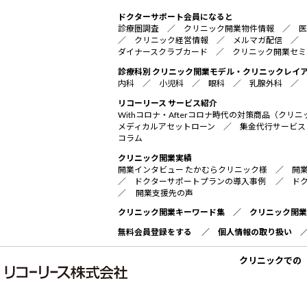
ドクターサポート会員になると
診療圏調査
／
クリニック開業物件情報
／
医
／
クリニック経営情報
／
メルマガ配信
／
ダイナースクラブカード
／
クリニック開業セミ
診療科別 クリニック開業モデル・クリニックレイ
内科
／
小児科
／
眼科
／
乳腺外科
／
リコーリース サービス紹介
Withコロナ・Afterコロナ時代の対策商品（ク
メディカルアセットローン
／
集金代行サービス
コラム
クリニック開業実績
開業インタビュー たかむらクリニック様
／
開
／
ドクターサポートプランの導入事例
／
ド
／
開業支援先の声
クリニック開業キーワード集
／
クリニック開業
無料会員登録をする
／
個人情報の取り扱い
クリニックでの