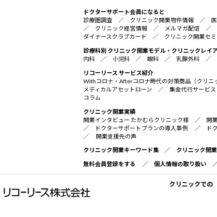
ドクターサポート会員になると
診療圏調査
／
クリニック開業物件情報
／
医
／
クリニック経営情報
／
メルマガ配信
／
ダイナースクラブカード
／
クリニック開業セミ
診療科別 クリニック開業モデル・クリニックレイ
内科
／
小児科
／
眼科
／
乳腺外科
／
リコーリース サービス紹介
Withコロナ・Afterコロナ時代の対策商品（ク
メディカルアセットローン
／
集金代行サービス
コラム
クリニック開業実績
開業インタビュー たかむらクリニック様
／
開
／
ドクターサポートプランの導入事例
／
ド
／
開業支援先の声
クリニック開業キーワード集
／
クリニック開業
無料会員登録をする
／
個人情報の取り扱い
クリニックでの