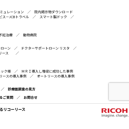
ミュレーション
／
院内掲示物ダウンロ ード
ビス－JCBトラベル
／
スマート脳ドック
／
不妊治療
／
動物病院
トローン
／
ドクターサポートローン リスタ
／
リース
／
ニック様
／
ＭＲＩ導入し増収に成功した事例
リースの導入事例
／
オートリースの導入事例
／
診療圏調査の見方
るご質問
／
お問合せ
るリコーリース