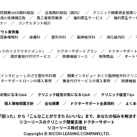
院開業WEB無料相談
／
出張無料相談（国内）
／
クリニック開業資金借換シ
消火栓標識広告
／
第三者医院継承
／
福利厚生サービス
／
福利厚生サー
ナー
／
コンサルタント紹介
アウト実例集
耳鼻咽喉科
／
皮膚科
／
整形外科
／
脳神経外科
／
消化器内科
／
リニックのリスクマネジメント）
／
ドクターサポートプラン
／
ドクターサポー
／
請求書発行代行サービス
／
医療機器リース
／
保険商品
／
オート
業インタビュー しのざき整形外科様
／
開業インタビュー おくだ脳神経外科クリ
クターサポートローンの導入事例
／
集金代行サービスの導入事例
／
医療機器
の気になるQ&A
／
クリニック経営の気になるQ&A
／
クリニック経営Tips
／
個人情報保護方針
／
会社概要
／
ドクターサポート会員規約
／
よくあ
「困った」から「こんなことができたらいいな」まで、あなたの悩みを解決す
リコーリースのクリニック開業支援 ドクターサポート
リコーリース株式会社
Copyright © RICOH LEASING COMPANY,LTD.