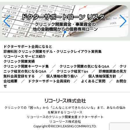
ドクターサポート会員になると
診療科別 クリニック開業モデル・クリニックレイアウト実例集
リコーリース サービス紹介
クリニック開業実績
クリニック開業キーワード集
／
クリニック開業の気になるQ&A
／
クリ
ニック経営の気になるQ&A
／
クリニック経営Tips
／
診療圏調査の見方
無料会員登録をする
／
個人情報の取り扱い
／
個人情報保護方針
／
会社概要
／
ドクターサポート会員規約
／
よくあるご質問
／
お問合
せ
クリニックでの「困った」から「こんなことができたらいいな」まで、あなたの悩み
を解決するリコーリース
リコーリースのクリニック開業支援 ドクターサポート
リコーリース株式会社
Copyright © RICOH LEASING COMPANY,LTD.