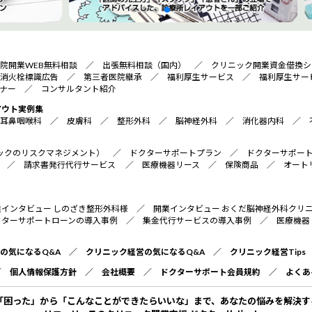
院開業WEB無料相談
／
出張無料相談（国内）
／
クリニック開業資金借換シ
消火栓標識広告
／
第三者医院継承
／
福利厚生サービス
／
福利厚生サー
ナー
／
コンサルタント紹介
アウト実例集
耳鼻咽喉科
／
皮膚科
／
整形外科
／
脳神経外科
／
消化器内科
／
リニックのリスクマネジメント）
／
ドクターサポートプラン
／
ドクターサポー
／
請求書発行代行サービス
／
医療機器リース
／
保険商品
／
オート
業インタビュー しのざき整形外科様
／
開業インタビュー おくだ脳神経外科クリ
クターサポートローンの導入事例
／
集金代行サービスの導入事例
／
医療機器
の気になるQ&A
／
クリニック経営の気になるQ&A
／
クリニック経営Tips
／
個人情報保護方針
／
会社概要
／
ドクターサポート会員規約
／
よくあ
「困った」から「こんなことができたらいいな」まで、あなたの悩みを解決す