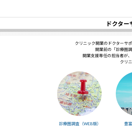
ドクター
クリニック開業のドクターサ
開業前の「診療圏
開業支援専任の担当者が、
クリ
診療圏調査（WEB版）
豊