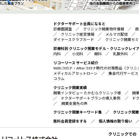
ドクターサポート会員になると
診療圏調査
／
クリニック開業物件情報
／
医
／
クリニック経営情報
／
メルマガ配信
／
ダイナースクラブカード
／
クリニック開業セミ
診療科別 クリニック開業モデル・クリニックレイ
内科
／
小児科
／
眼科
／
乳腺外科
／
リコーリース サービス紹介
Withコロナ・Afterコロナ時代の対策商品（ク
メディカルアセットローン
／
集金代行サービス
コラム
クリニック開業実績
開業インタビュー たかむらクリニック様
／
開
／
ドクターサポートプランの導入事例
／
ド
／
開業支援先の声
クリニック開業キーワード集
／
クリニック開業
無料会員登録をする
／
個人情報の取り扱い
クリニックでの