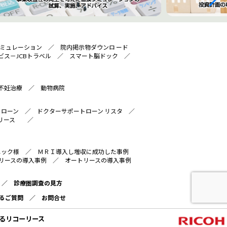
ミュレーション
／
院内掲示物ダウンロ ード
ビス－JCBトラベル
／
スマート脳ドック
／
不妊治療
／
動物病院
トローン
／
ドクターサポートローン リスタ
／
リース
／
ニック様
／
ＭＲＩ導入し増収に成功した事例
リースの導入事例
／
オートリースの導入事例
／
診療圏調査の見方
るご質問
／
お問合せ
るリコーリース