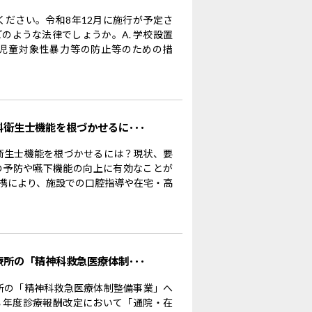
ください。令和8年12月に施行が予定さ
のような法律でしょうか。A. 学校設置
児童対象性暴力等の防止等のための措
科衛生士機能を根づかせるに･･･
科衛生士機能を根づかせるには？現状、要
の予防や嚥下機能の向上に有効なことが
携により、施設での口腔指導や在宅・高
療所の「精神科救急医療体制･･･
療所の「精神科救急医療体制整備事業」へ
８年度診療報酬改定において「通院・在