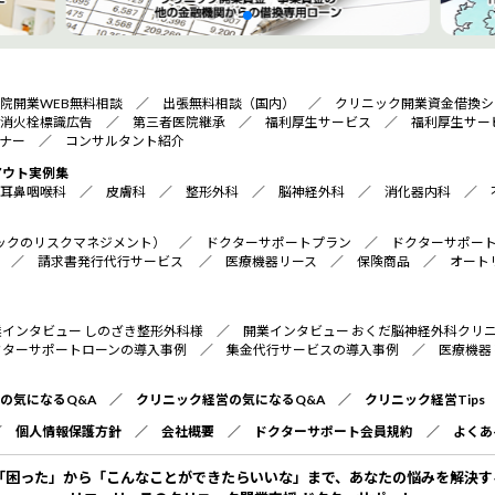
院開業WEB無料相談
／
出張無料相談（国内）
／
クリニック開業資金借換シ
消火栓標識広告
／
第三者医院継承
／
福利厚生サービス
／
福利厚生サー
ナー
／
コンサルタント紹介
アウト実例集
耳鼻咽喉科
／
皮膚科
／
整形外科
／
脳神経外科
／
消化器内科
／
リニックのリスクマネジメント）
／
ドクターサポートプラン
／
ドクターサポー
／
請求書発行代行サービス
／
医療機器リース
／
保険商品
／
オート
業インタビュー しのざき整形外科様
／
開業インタビュー おくだ脳神経外科クリ
クターサポートローンの導入事例
／
集金代行サービスの導入事例
／
医療機器
の気になるQ&A
／
クリニック経営の気になるQ&A
／
クリニック経営Tips
／
個人情報保護方針
／
会社概要
／
ドクターサポート会員規約
／
よくあ
「困った」から「こんなことができたらいいな」まで、あなたの悩みを解決す