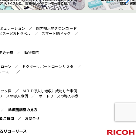
ミュレーション
／
院内掲示物ダウンロ ード
ビス－JCBトラベル
／
スマート脳ドック
／
不妊治療
／
動物病院
トローン
／
ドクターサポートローン リスタ
／
リース
／
ニック様
／
ＭＲＩ導入し増収に成功した事例
リースの導入事例
／
オートリースの導入事例
／
診療圏調査の見方
るご質問
／
お問合せ
るリコーリース