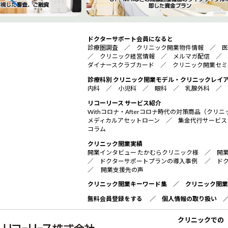
ドクターサポート会員になると
診療圏調査
／
クリニック開業物件情報
／
医
／
クリニック経営情報
／
メルマガ配信
／
ダイナースクラブカード
／
クリニック開業セミ
診療科別 クリニック開業モデル・クリニックレイ
内科
／
小児科
／
眼科
／
乳腺外科
／
リコーリース サービス紹介
Withコロナ・Afterコロナ時代の対策商品（ク
メディカルアセットローン
／
集金代行サービス
コラム
クリニック開業実績
開業インタビュー たかむらクリニック様
／
開
／
ドクターサポートプランの導入事例
／
ド
／
開業支援先の声
クリニック開業キーワード集
／
クリニック開業
無料会員登録をする
／
個人情報の取り扱い
クリニックでの