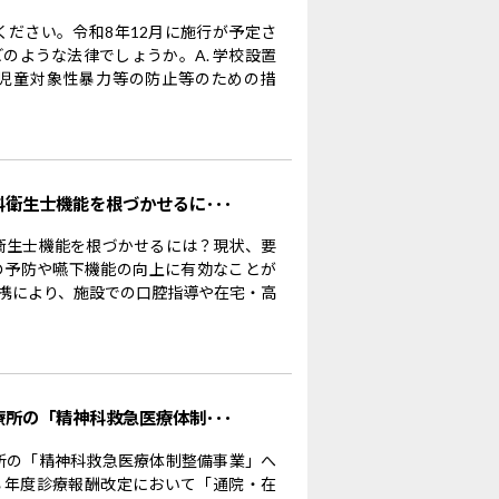
ください。令和8年12月に施行が予定さ
のような法律でしょうか。A. 学校設置
児童対象性暴力等の防止等のための措
科衛生士機能を根づかせるに･･･
科衛生士機能を根づかせるには？現状、要
の予防や嚥下機能の向上に有効なことが
携により、施設での口腔指導や在宅・高
療所の「精神科救急医療体制･･･
療所の「精神科救急医療体制整備事業」へ
８年度診療報酬改定において「通院・在