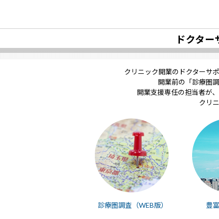
ドクター
クリニック開業のドクターサ
開業前の「診療圏
開業支援専任の担当者が、
クリ
診療圏調査（WEB版）
豊