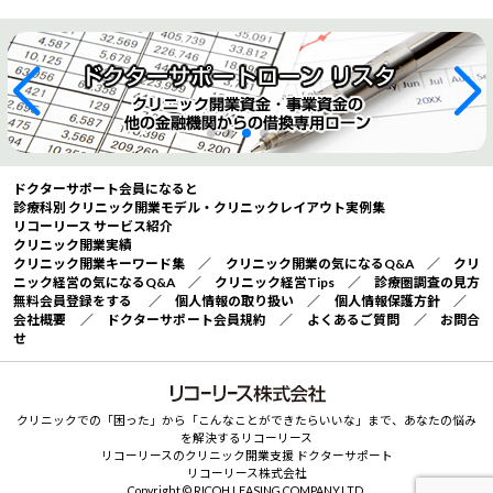
ドクターサポート会員になると
診療科別 クリニック開業モデル・クリニックレイアウト実例集
リコーリース サービス紹介
クリニック開業実績
クリニック開業キーワード集
／
クリニック開業の気になるQ&A
／
クリ
ニック経営の気になるQ&A
／
クリニック経営Tips
／
診療圏調査の見方
無料会員登録をする
／
個人情報の取り扱い
／
個人情報保護方針
／
会社概要
／
ドクターサポート会員規約
／
よくあるご質問
／
お問合
せ
クリニックでの「困った」から「こんなことができたらいいな」まで、あなたの悩み
を解決するリコーリース
リコーリースのクリニック開業支援 ドクターサポート
リコーリース株式会社
Copyright © RICOH LEASING COMPANY,LTD.