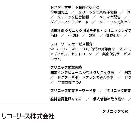
ドクターサポート会員になると
診療圏調査
／
クリニック開業物件情報
／
医
／
クリニック経営情報
／
メルマガ配信
／
ダイナースクラブカード
／
クリニック開業セミ
診療科別 クリニック開業モデル・クリニックレイ
内科
／
小児科
／
眼科
／
乳腺外科
／
リコーリース サービス紹介
Withコロナ・Afterコロナ時代の対策商品（ク
メディカルアセットローン
／
集金代行サービス
コラム
クリニック開業実績
開業インタビュー たかむらクリニック様
／
開
／
ドクターサポートプランの導入事例
／
ド
／
開業支援先の声
クリニック開業キーワード集
／
クリニック開業
無料会員登録をする
／
個人情報の取り扱い
クリニックでの