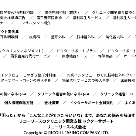
院開業WEB無料相談
／
出張無料相談（国内）
／
クリニック開業資金借換シ
消火栓標識広告
／
第三者医院継承
／
福利厚生サービス
／
福利厚生サー
ナー
／
コンサルタント紹介
アウト実例集
耳鼻咽喉科
／
皮膚科
／
整形外科
／
脳神経外科
／
消化器内科
／
リニックのリスクマネジメント）
／
ドクターサポートプラン
／
ドクターサポー
／
請求書発行代行サービス
／
医療機器リース
／
保険商品
／
オート
業インタビュー しのざき整形外科様
／
開業インタビュー おくだ脳神経外科クリ
クターサポートローンの導入事例
／
集金代行サービスの導入事例
／
医療機器
の気になるQ&A
／
クリニック経営の気になるQ&A
／
クリニック経営Tips
／
個人情報保護方針
／
会社概要
／
ドクターサポート会員規約
／
よくあ
「困った」から「こんなことができたらいいな」まで、あなたの悩みを解決す
リコーリースのクリニック開業支援 ドクターサポート
リコーリース株式会社
Copyright © RICOH LEASING COMPANY,LTD.