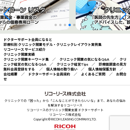
ドクターサポート会員になると
診療科別 クリニック開業モデル・クリニックレイアウト実例集
リコーリース サービス紹介
クリニック開業実績
クリニック開業キーワード集
／
クリニック開業の気になるQ&A
／
クリ
ニック経営の気になるQ&A
／
クリニック経営Tips
／
診療圏調査の見方
無料会員登録をする
／
個人情報の取り扱い
／
個人情報保護方針
／
会社概要
／
ドクターサポート会員規約
／
よくあるご質問
／
お問合
せ
クリニックでの「困った」から「こんなことができたらいいな」まで、あなたの悩み
を解決するリコーリース
リコーリースのクリニック開業支援 ドクターサポート
リコーリース株式会社
Copyright © RICOH LEASING COMPANY,LTD.