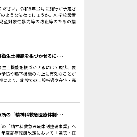
ください。令和8年12月に施行が予定さ
のような法律でしょうか。A. 学校設置
児童対象性暴力等の防止等のための措
科衛生士機能を根づかせるに･･･
科衛生士機能を根づかせるには？現状、要
の予防や嚥下機能の向上に有効なことが
携により、施設での口腔指導や在宅・高
療所の「精神科救急医療体制･･･
療所の「精神科救急医療体制整備事業」へ
８年度診療報酬改定において「通院・在