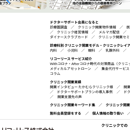
ドクターサポート会員になると
診療圏調査
／
クリニック開業物件情報
／
医
／
クリニック経営情報
／
メルマガ配信
／
ダイナースクラブカード
／
クリニック開業セミ
診療科別 クリニック開業モデル・クリニックレイ
内科
／
小児科
／
眼科
／
乳腺外科
／
リコーリース サービス紹介
Withコロナ・Afterコロナ時代の対策商品（ク
メディカルアセットローン
／
集金代行サービス
コラム
クリニック開業実績
開業インタビュー たかむらクリニック様
／
開
／
ドクターサポートプランの導入事例
／
ド
／
開業支援先の声
クリニック開業キーワード集
／
クリニック開業
無料会員登録をする
／
個人情報の取り扱い
クリニックでの