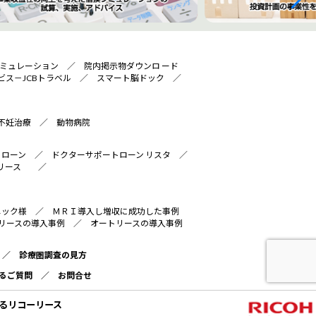
ミュレーション
／
院内掲示物ダウンロ ード
ビス－JCBトラベル
／
スマート脳ドック
／
不妊治療
／
動物病院
トローン
／
ドクターサポートローン リスタ
／
リース
／
ニック様
／
ＭＲＩ導入し増収に成功した事例
リースの導入事例
／
オートリースの導入事例
／
診療圏調査の見方
るご質問
／
お問合せ
るリコーリース