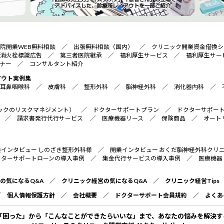
院開業WEB無料相談
／
出張無料相談（国内）
／
クリニック開業資金借換シ
消火栓標識広告
／
第三者医院継承
／
福利厚生サービス
／
福利厚生サー
ナー
／
コンサルタント紹介
アウト実例集
耳鼻咽喉科
／
皮膚科
／
整形外科
／
脳神経外科
／
消化器内科
／
リニックのリスクマネジメント）
／
ドクターサポートプラン
／
ドクターサポー
／
請求書発行代行サービス
／
医療機器リース
／
保険商品
／
オート
業インタビュー しのざき整形外科様
／
開業インタビュー おくだ脳神経外科クリ
クターサポートローンの導入事例
／
集金代行サービスの導入事例
／
医療機器
の気になるQ&A
／
クリニック経営の気になるQ&A
／
クリニック経営Tips
／
個人情報保護方針
／
会社概要
／
ドクターサポート会員規約
／
よくあ
「困った」から「こんなことができたらいいな」まで、あなたの悩みを解決す