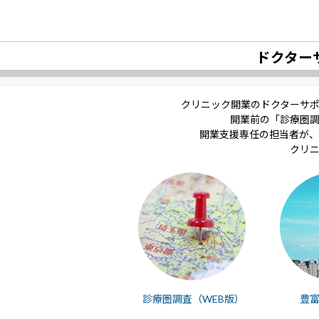
ドクター
クリニック開業のドクターサ
開業前の「診療圏
開業支援専任の担当者が、
クリ
診療圏調査（WEB版）
豊