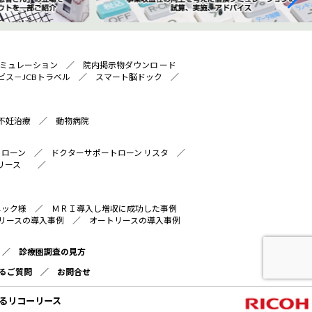
ミュレーション
／
院内掲示物ダウンロ ード
ビス－JCBトラベル
／
スマート脳ドック
／
不妊治療
／
動物病院
トローン
／
ドクターサポートローン リスタ
／
リース
／
ニック様
／
ＭＲＩ導入し増収に成功した事例
リースの導入事例
／
オートリースの導入事例
／
診療圏調査の見方
るご質問
／
お問合せ
るリコーリース