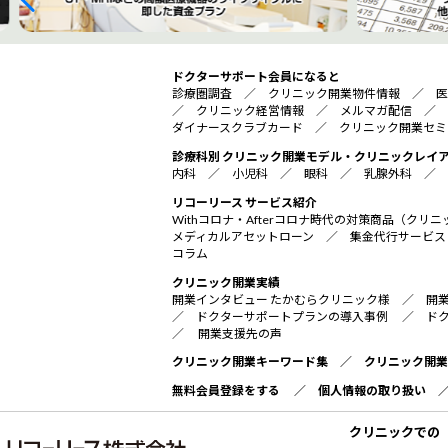
ドクターサポート会員になると
診療圏調査
／
クリニック開業物件情報
／
医
／
クリニック経営情報
／
メルマガ配信
／
ダイナースクラブカード
／
クリニック開業セミ
診療科別 クリニック開業モデル・クリニックレイ
内科
／
小児科
／
眼科
／
乳腺外科
／
リコーリース サービス紹介
Withコロナ・Afterコロナ時代の対策商品（ク
メディカルアセットローン
／
集金代行サービス
コラム
クリニック開業実績
開業インタビュー たかむらクリニック様
／
開
／
ドクターサポートプランの導入事例
／
ド
／
開業支援先の声
クリニック開業キーワード集
／
クリニック開業
無料会員登録をする
／
個人情報の取り扱い
クリニックでの