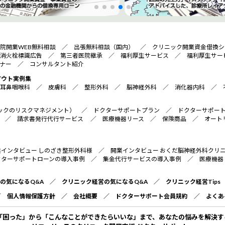
院開業WEB無料相談
／
出張無料相談（国内）
／
クリニック開業資金借換シ
消火栓標識広告
／
第三者医院継承
／
福利厚生サービス
／
福利厚生サー
ナー
／
コンサルタント紹介
アウト実例集
耳鼻咽喉科
／
皮膚科
／
整形外科
／
脳神経外科
／
消化器内科
／
リニックのリスクマネジメント）
／
ドクターサポートプラン
／
ドクターサポー
／
請求書発行代行サービス
／
医療機器リース
／
保険商品
／
オート
業インタビュー しのざき整形外科様
／
開業インタビュー おくだ脳神経外科クリ
クターサポートローンの導入事例
／
集金代行サービスの導入事例
／
医療機器
の気になるQ&A
／
クリニック経営の気になるQ&A
／
クリニック経営Tips
／
個人情報保護方針
／
会社概要
／
ドクターサポート会員規約
／
よくあ
「困った」から「こんなことができたらいいな」まで、あなたの悩みを解決す