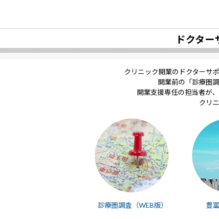
ドクター
クリニック開業のドクターサ
開業前の「診療圏
開業支援専任の担当者が、
クリ
診療圏調査（WEB版）
豊