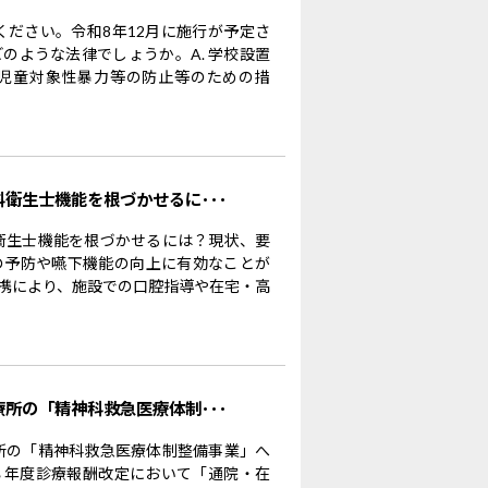
ください。令和8年12月に施行が予定さ
のような法律でしょうか。A. 学校設置
児童対象性暴力等の防止等のための措
科衛生士機能を根づかせるに･･･
科衛生士機能を根づかせるには？現状、要
の予防や嚥下機能の向上に有効なことが
携により、施設での口腔指導や在宅・高
療所の「精神科救急医療体制･･･
療所の「精神科救急医療体制整備事業」へ
８年度診療報酬改定において「通院・在