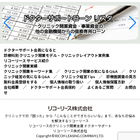
ドクターサポート会員になると
診療科別 クリニック開業モデル・クリニックレイアウト実例集
リコーリース サービス紹介
クリニック開業実績
クリニック開業キーワード集
／
クリニック開業の気になるQ&A
／
クリ
ニック経営の気になるQ&A
／
クリニック経営Tips
／
診療圏調査の見方
無料会員登録をする
／
個人情報の取り扱い
／
個人情報保護方針
／
会社概要
／
ドクターサポート会員規約
／
よくあるご質問
／
お問合
せ
クリニックでの「困った」から「こんなことができたらいいな」まで、あなたの悩み
を解決するリコーリース
リコーリースのクリニック開業支援 ドクターサポート
リコーリース株式会社
Copyright © RICOH LEASING COMPANY,LTD.